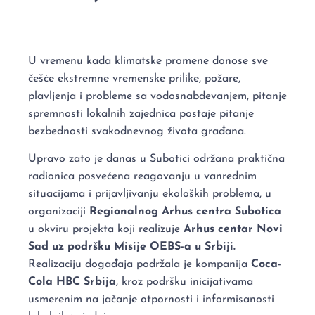
U vremenu kada klimatske promene donose sve
češće ekstremne vremenske prilike, požare,
plavljenja i probleme sa vodosnabdevanjem, pitanje
spremnosti lokalnih zajednica postaje pitanje
bezbednosti svakodnevnog života građana.
Upravo zato je danas u Subotici održana praktična
radionica posvećena reagovanju u vanrednim
situacijama i prijavljivanju ekoloških problema, u
organizaciji
Regionalnog Arhus centra Subotica
u okviru projekta koji realizuje
Arhus centar Novi
Sad uz podršku Misije OEBS-a u Srbiji.
Realizaciju događaja podržala je kompanija
Coca-
Cola HBC Srbija
, kroz podršku inicijativama
usmerenim na jačanje otpornosti i informisanosti