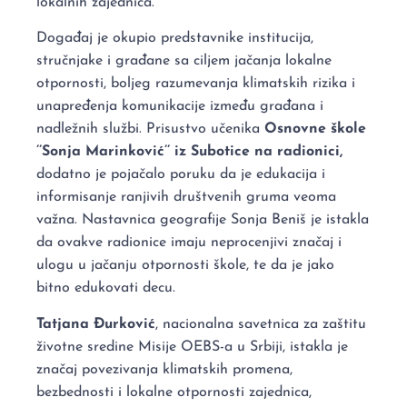
lokalnih zajednica.
Događaj je okupio predstavnike institucija,
stručnjake i građane sa ciljem jačanja lokalne
otpornosti, boljeg razumevanja klimatskih rizika i
unapređenja komunikacije između građana i
nadležnih službi. Prisustvo učenika
Osnovne škole
’’Sonja Marinković’’ iz Subotice na radionici,
dodatno je pojačalo poruku da je edukacija i
informisanje ranjivih društvenih gruma veoma
važna. Nastavnica geografije Sonja Beniš je istakla
da ovakve radionice imaju neprocenjivi značaj i
ulogu u jačanju otpornosti škole, te da je jako
bitno edukovati decu.
Tatjana Đurković
, nacionalna savetnica za zaštitu
životne sredine Misije OEBS-a u Srbiji, istakla je
značaj povezivanja klimatskih promena,
bezbednosti i lokalne otpornosti zajednica,