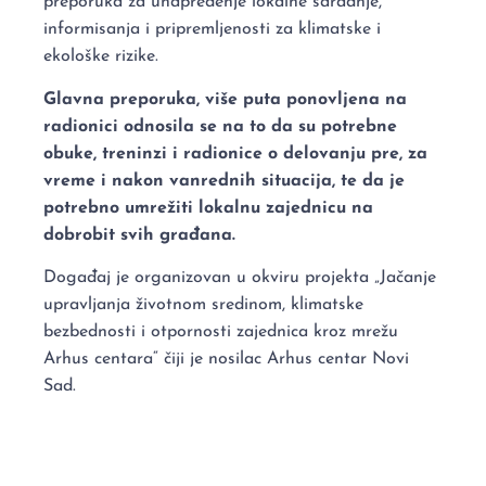
preporuka za unapređenje lokalne saradnje,
informisanja i pripremljenosti za klimatske i
ekološke rizike.
Glavna preporuka, više puta ponovljena na
radionici odnosila se na to da su potrebne
obuke, treninzi i radionice o delovanju pre, za
vreme i nakon vanrednih situacija, te da je
potrebno umrežiti lokalnu zajednicu na
dobrobit svih građana.
Događaj je organizovan u okviru projekta „Jačanje
upravljanja životnom sredinom, klimatske
bezbednosti i otpornosti zajednica kroz mrežu
Arhus centara“ čiji je nosilac Arhus centar Novi
Sad.