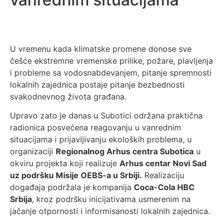
U vremenu kada klimatske promene donose sve
češće ekstremne vremenske prilike, požare, plavljenja
i probleme sa vodosnabdevanjem, pitanje spremnosti
lokalnih zajednica postaje pitanje bezbednosti
svakodnevnog života građana.
Upravo zato je danas u Subotici održana praktična
radionica posvećena reagovanju u vanrednim
situacijama i prijavljivanju ekoloških problema, u
organizaciji
Regionalnog Arhus centra Subotica
u
okviru projekta koji realizuje
Arhus centar Novi Sad
uz podršku Misije OEBS-a u Srbiji.
Realizaciju
događaja podržala je kompanija
Coca-Cola HBC
Srbija
, kroz podršku inicijativama usmerenim na
jačanje otpornosti i informisanosti lokalnih zajednica.