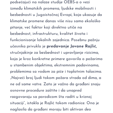
podsećajući na nalaze studije OEBS-a o vezi
između klimatskih promena, ljudske mobilnosti i
bezbednosti u Jugoistočnoj Evropi, koja ukazuje da
klimatske promene danas više nisu samo ekološko
pitanje, već faktor koji direktno utiče na
bezbednost, infrastrukturu, kvalitet života i
funkcionisanje lokalnih zajednica. Posebnu pažnju
učesnika privuklo je
predavanje Jovane Rajlić,
stručnjakinje za bezbednost i upravljanje rizicima,
koja je kroz konkretne primere govorila o požarima
u stambenim objektima, ekstremnim padavinama,
problemima sa vodom za piće i toplotnim talasima.
„Najveći broj ljudi tokom požara strada od dima, a
ne od same vatre. Zato je važno da građani znaju
osnovne procedure zaštite i da unapred
razgovaraju sa porodicom šta raditi u kriznoj
situaciji“, istakla je Rajlić tokom radionice. Ona je
naglasila da građani moraju biti aktivan deo