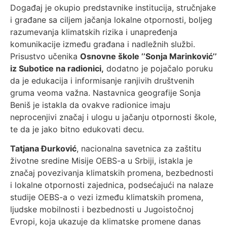
Događaj je okupio predstavnike institucija, stručnjake
i građane sa ciljem jačanja lokalne otpornosti, boljeg
razumevanja klimatskih rizika i unapređenja
komunikacije između građana i nadležnih službi.
Prisustvo učenika
Osnovne škole ’’Sonja Marinković’’
iz Subotice na radionici,
dodatno je pojačalo poruku
da je edukacija i informisanje ranjivih društvenih
gruma veoma važna. Nastavnica geografije Sonja
Beniš je istakla da ovakve radionice imaju
neprocenjivi značaj i ulogu u jačanju otpornosti škole,
te da je jako bitno edukovati decu.
Tatjana Đurković
, nacionalna savetnica za zaštitu
životne sredine Misije OEBS-a u Srbiji, istakla je
značaj povezivanja klimatskih promena, bezbednosti
i lokalne otpornosti zajednica, podsećajući na nalaze
studije OEBS-a o vezi između klimatskih promena,
ljudske mobilnosti i bezbednosti u Jugoistočnoj
Evropi, koja ukazuje da klimatske promene danas