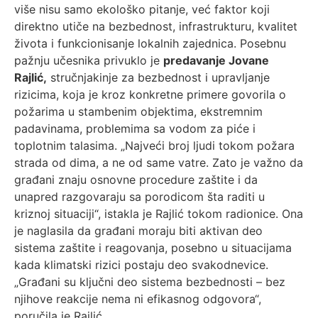
više nisu samo ekološko pitanje, već faktor koji
direktno utiče na bezbednost, infrastrukturu, kvalitet
života i funkcionisanje lokalnih zajednica. Posebnu
pažnju učesnika privuklo je
predavanje Jovane
Rajlić,
stručnjakinje za bezbednost i upravljanje
rizicima, koja je kroz konkretne primere govorila o
požarima u stambenim objektima, ekstremnim
padavinama, problemima sa vodom za piće i
toplotnim talasima. „Najveći broj ljudi tokom požara
strada od dima, a ne od same vatre. Zato je važno da
građani znaju osnovne procedure zaštite i da
unapred razgovaraju sa porodicom šta raditi u
kriznoj situaciji“, istakla je Rajlić tokom radionice. Ona
je naglasila da građani moraju biti aktivan deo
sistema zaštite i reagovanja, posebno u situacijama
kada klimatski rizici postaju deo svakodnevice.
„Građani su ključni deo sistema bezbednosti – bez
njihove reakcije nema ni efikasnog odgovora“,
poručila je Rajlić.