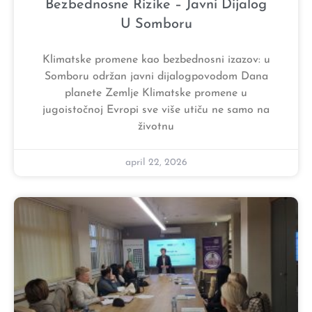
Bezbednosne Rizike – Javni Dijalog
U Somboru
Klimatske promene kao bezbednosni izazov: u
Somboru održan javni dijalogpovodom Dana
planete Zemlje Klimatske promene u
jugoistočnoj Evropi sve više utiču ne samo na
životnu
april 22, 2026