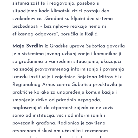
sistema zaštite i reagovanja, posebno u
situacijama kada klimatski rizici postaju deo
svakodnevice. „Građani su ključni deo sistema
bezbednosti – bez njihove reakcije nema ni
efikasnog odgovora“, poručila je Rajlić.
Maja Svrdlin
iz Gradske uprave Subotica govorila
je o sistemima javnog uzbunjivanja i komunikaciji
sa građanima u vanrednim situacijama, ukazujući
na značaj pravovremenog informisanja i poverenja
između institucija i zajednice. Snježana Mitrović iz
Regionalnog Arhus centra Subotica predstavila je
praktične korake za unapređenje komunikacije i
smanjenje rizika od prirodnih nepogoda,
naglašavajući da otpornost zajednice ne zavisi
samo od institucija, već i od informisanih i
povezanih građana. Radionica je završena
otvorenom diskusijom učesnika i razmenom