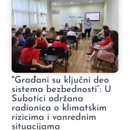
''Građani su ključni deo
sistema bezbednosti“: U
Subotici održana
radionica o klimatskim
rizicima i vanrednim
situacijama