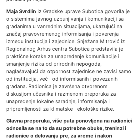
Maja Svrdlin
iz Gradske uprave Subotica govorila je
o sistemima javnog uzbunjivanja i komunikaciji sa
građanima u vanrednim situacijama, ukazujući na
značaj pravovremenog informisanja i poverenja
između institucija i zajednice. Snježana Mitrović iz
Regionalnog Arhus centra Subotica predstavila je
praktične korake za unapređenje komunikacije i
smanjenje rizika od prirodnih nepogoda,
naglašavajući da otpornost zajednice ne zavisi samo
od institucija, već i od informisanih i povezanih
građana. Radionica je završena otvorenom
diskusijom učesnika i razmenom preporuka za
unapređenje lokalne saradnje, informisanja i
pripremljenosti za klimatske i ekološke rizike.
Glavna preporuka, više puta ponovljena na radionici
odnosila se na to da su potrebne obuke, treninzi i
radionice o delovanju pre, za vreme i nakon