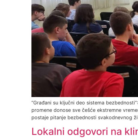
“Građani su ključni deo sistema bezbednosti“
promene donose sve češće ekstremne vremensk
postaje pitanje bezbednosti svakodnevnog ži
Lokalni odgovori na kli