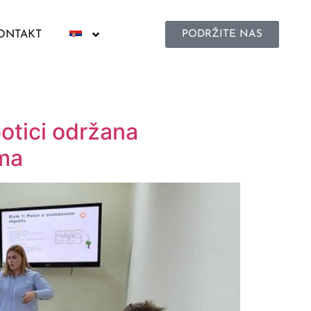
ONTAKT
PODRŽITE NAS
otici održana
ama