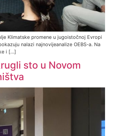
je Klimatske promene u jugoistočnoj Evropi
 pokazuju nalazi najnovijeanalize OEBS-a. Na
e i […]
krugli sto u Novom
ištva