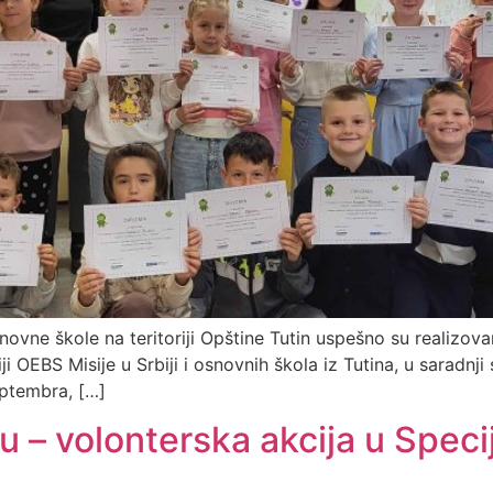
novne škole na teritoriji Opštine Tutin uspešno su realizo
ji OEBS Misije u Srbiji i osnovnih škola iz Tutina, u sarad
ptembra, […]
 – volonterska akcija u Speci