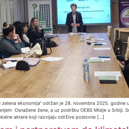
i zelena ekonomija“ održan je 28. novembra 2025. godine u
enjem Osnažene žene, a uz podršku OEBS Misije u Srbiji. S
okalne aktere koji razvijaju održive poslovne […]