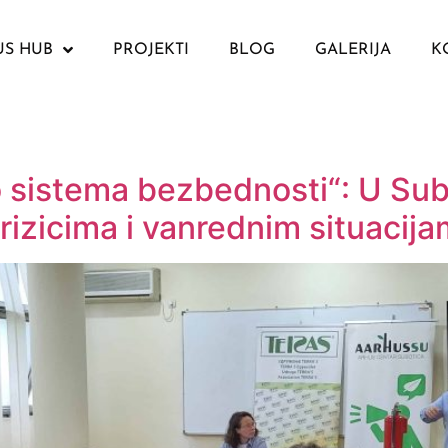
US HUB
PROJEKTI
BLOG
GALERIJA
K
o sistema bezbednosti“: U Sub
rizicima i vanrednim situacij