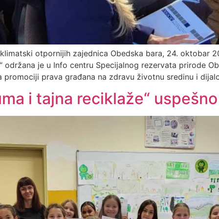
klimatski otpornijih zajednica Obedska bara, 24. oktobar 2
 održana je u Info centru Specijalnog rezervata prirode Ob
a promociji prava građana na zdravu životnu sredinu i dijalo
a i tajna reciklaže“ uspešno 