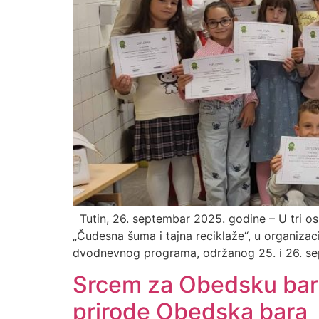
Tutin, 26. septembar 2025. godine – U tri os
„Čudesna šuma i tajna reciklaže“, u organizaci
dvodnevnog programa, održanog 25. i 26. se
Srcem za Obedsku baru
prirode Obedska bara