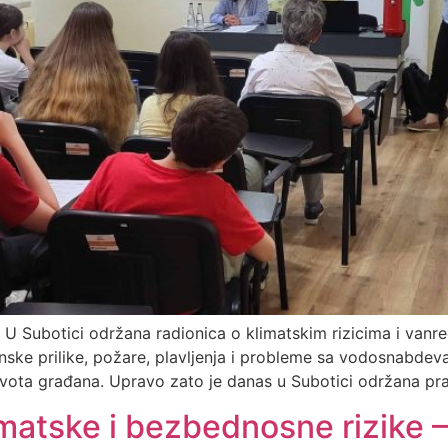
: U Subotici održana radionica o klimatskim rizicima i van
e prilike, požare, plavljenja i probleme sa vodosnabdevan
vota građana. Upravo zato je danas u Subotici održana pr
matske i bezbednosne rizike – 