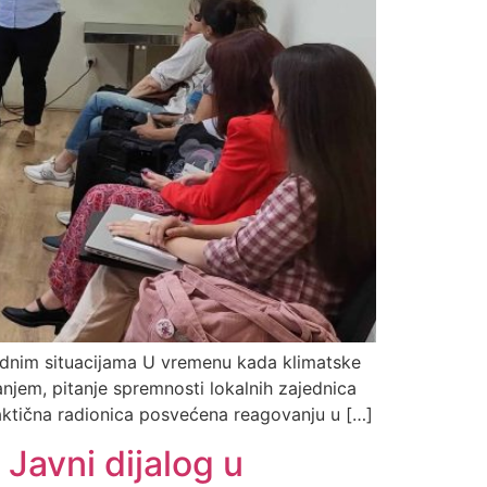
rednim situacijama U vremenu kada klimatske
jem, pitanje spremnosti lokalnih zajednica
aktična radionica posvećena reagovanju u […]
Javni dijalog u