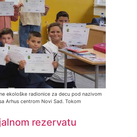
vane ekološke radionice za decu pod nazivom
nji sa Arhus centrom Novi Sad. Tokom
jalnom rezervatu