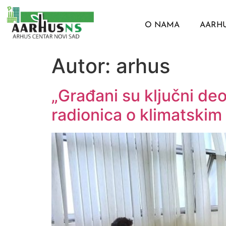
O NAMA
AARH
Autor:
arhus
„Građani su ključni de
radionica o klimatskim 