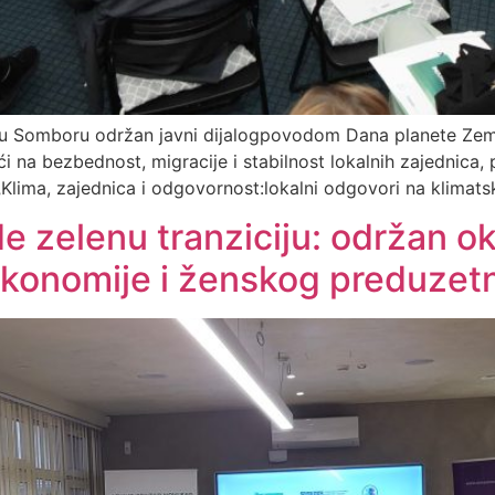
u Somboru održan javni dijalogpovodom Dana planete Zeml
ći na bezbednost, migracije i stabilnost lokalnih zajednica,
Klima, zajednica i odgovornost:lokalni odgovori na klimatsk
 zelenu tranziciju: održan o
konomije i ženskog preduzetn