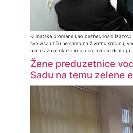
Klimatske promene kao bezbednosni izazov: 
sve više utiču ne samo na životnu sredinu, ve
ove izazove ukazano je i na javnom dijalogu „
Žene preduzetnice vode
Sadu na temu zelene e