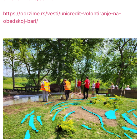
https://odrzime.rs/vesti/unicredit-volontiranje-na-
obedskoj-bari/