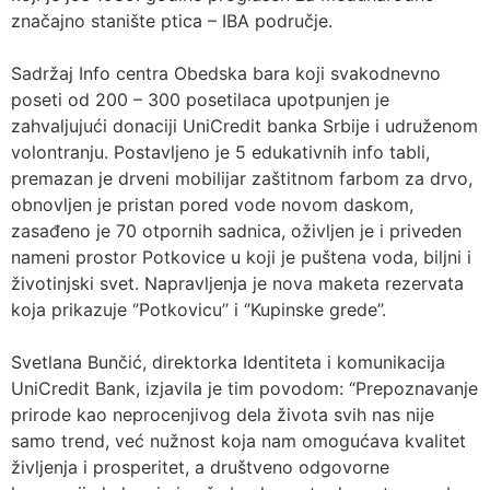
značajno stanište ptica – IBA područje.
Sadržaj Info centra Obedska bara koji svakodnevno
poseti od 200 – 300 posetilaca upotpunjen je
zahvaljujući donaciji UniCredit banka Srbije i udruženom
volontranju. Postavljeno je 5 edukativnih info tabli,
premazan je drveni mobilijar zaštitnom farbom za drvo,
obnovljen je pristan pored vode novom daskom,
zasađeno je 70 otpornih sadnica, oživljen je i priveden
nameni prostor Potkovice u koji je puštena voda, biljni i
životinjski svet. Napravljenja je nova maketa rezervata
koja prikazuje ‘’Potkovicu’’ i ‘’Kupinske grede’’.
Svetlana Bunčić, direktorka Identiteta i komunikacija
UniCredit Bank, izjavila je tim povodom: “Prepoznavanje
prirode kao neprocenjivog dela života svih nas nije
samo trend, već nužnost koja nam omogućava kvalitet
življenja i prosperitet, a društveno odgovorne