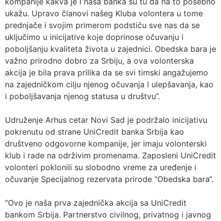
kompanije kakva je i naša banka su tu da na to posebno
ukažu. Upravo članovi našeg Kluba volontera u tome
prednjače i svojim primerom podstiču sve nas da se
uključimo u inicijative koje doprinose očuvanju i
poboljšanju kvaliteta života u zajednici. Obedska bara je
važno prirodno dobro za Srbiju, a ova volonterska
akcija je bila prava prilika da se svi timski angažujemo
na zajedničkom cilju njenog očuvanja I ulepšavanja, kao
i poboljšavanja njenog statusa u društvu”.
Udruženje Arhus cetar Novi Sad je podržalo inicijativu
pokrenutu od strane UniCredit banka Srbija kao
društveno odgovorne kompanije, jer imaju volonterski
klub i rade na održivim promenama. Zaposleni UniCredit
volonteri poklonili su slobodno vreme za uređenje i
očuvanje Specijalnog rezervata prirode “Obedska bara“.
‘’Ovo je naša prva zajednička akcija sa UniCredit
bankom Srbija. Partnerstvo civilnog, privatnog i javnog