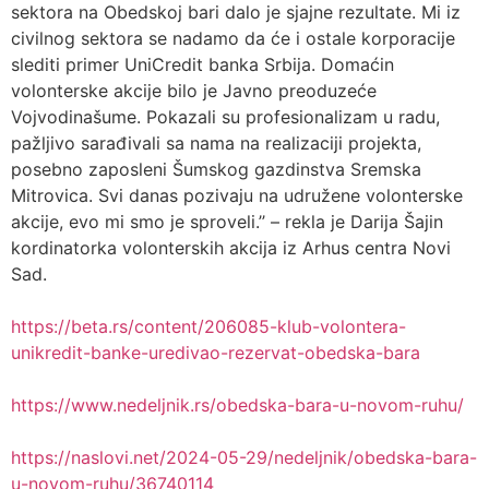
sektora na Obedskoj bari dalo je sjajne rezultate. Mi iz
civilnog sektora se nadamo da će i ostale korporacije
slediti primer UniCredit banka Srbija. Domaćin
volonterske akcije bilo je Javno preoduzeće
Vojvodinašume. Pokazali su profesionalizam u radu,
pažljivo sarađivali sa nama na realizaciji projekta,
posebno zaposleni Šumskog gazdinstva Sremska
Mitrovica. Svi danas pozivaju na udružene volonterske
akcije, evo mi smo je sproveli.’’ – rekla je Darija Šajin
kordinatorka volonterskih akcija iz Arhus centra Novi
Sad.
https://beta.rs/content/206085-klub-volontera-
unikredit-banke-uredivao-rezervat-obedska-bara
https://www.nedeljnik.rs/obedska-bara-u-novom-ruhu/
https://naslovi.net/2024-05-29/nedeljnik/obedska-bara-
u-novom-ruhu/36740114