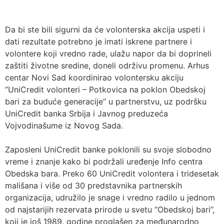
Da bi ste bili sigurni da će volonterska akcija uspeti i
dati rezultate potrebno je imati iskrene partnere i
volontere koji vredno rade, ulažu napor da bi doprineli
zaštiti životne sredine, doneli održivu promenu. Arhus
centar Novi Sad koordinirao volontersku akciju
‘’UniCredit volonteri – Potkovica na poklon Obedskoj
bari za buduće generacije’’ u partnerstvu, uz podršku
UniCredit banka Srbija i Javnog preduzeća
Vojvodinašume iz Novog Sada.
Zaposleni UniCredit banke poklonili su svoje slobodno
vreme i znanje kako bi podržali uređenje Info centra
Obedska bara. Preko 60 UniCredit volontera i tridesetak
mališana i više od 30 predstavnika partnerskih
organizacija, udružilo je snage i vredno radilo u jednom
od najstarijih rezervata prirode u svetu ‘’Obedskoj bari’’,
koji je još 1989. godine proglašen za međunarodno