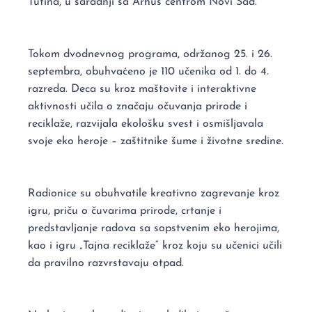
Tutina, u saradnji sa Arhus centrom Novi Sad.
Tokom dvodnevnog programa, održanog 25. i 26.
septembra, obuhvaćeno je 110 učenika od 1. do 4.
razreda. Deca su kroz maštovite i interaktivne
aktivnosti učila o značaju očuvanja prirode i
reciklaže, razvijala ekološku svest i osmišljavala
svoje eko heroje – zaštitnike šume i životne sredine.
Radionice su obuhvatile kreativno zagrevanje kroz
igru, priču o čuvarima prirode, crtanje i
predstavljanje radova sa sopstvenim eko herojima,
kao i igru „Tajna reciklaže“ kroz koju su učenici učili
da pravilno razvrstavaju otpad.