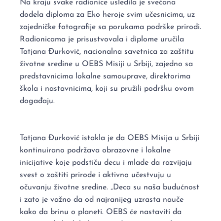
Na kraju svake radionice usledila je svečana
dodela diploma za Eko heroje svim učesnicima, uz
zajedničke fotografije sa porukama podrške prirodi.
Radionicama je prisustvovala i diplome uručila
Tatjana Đurković, nacionalna savetnica za zaštitu
životne sredine u OEBS Misiji u Srbiji, zajedno sa
predstavnicima lokalne samouprave, direktorima
škola i nastavnicima, koji su pružili podršku ovom
događaju.
Tatjana Đurković istakla je da OEBS Misija u Srbiji
kontinuirano podržava obrazovne i lokalne
inicijative koje podstiču decu i mlade da razvijaju
svest o zaštiti prirode i aktivno učestvuju u
očuvanju životne sredine. „Deca su naša budućnost
i zato je važno da od najranijeg uzrasta nauče
kako da brinu o planeti. OEBS će nastaviti da