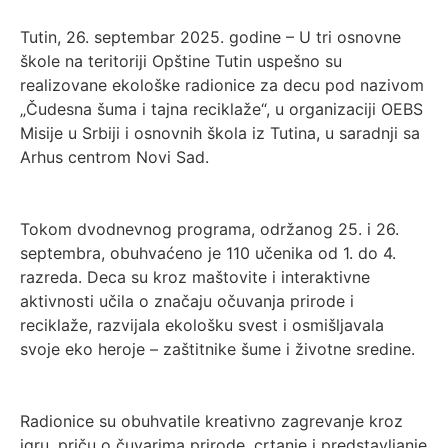
Tutin, 26. septembar 2025. godine – U tri osnovne
škole na teritoriji Opštine Tutin uspešno su
realizovane ekološke radionice za decu pod nazivom
„Čudesna šuma i tajna reciklaže“, u organizaciji OEBS
Misije u Srbiji i osnovnih škola iz Tutina, u saradnji sa
Arhus centrom Novi Sad.
Tokom dvodnevnog programa, održanog 25. i 26.
septembra, obuhvaćeno je 110 učenika od 1. do 4.
razreda. Deca su kroz maštovite i interaktivne
aktivnosti učila o značaju očuvanja prirode i
reciklaže, razvijala ekološku svest i osmišljavala
svoje eko heroje – zaštitnike šume i životne sredine.
Radionice su obuhvatile kreativno zagrevanje kroz
igru, priču o čuvarima prirode, crtanje i predstavljanje