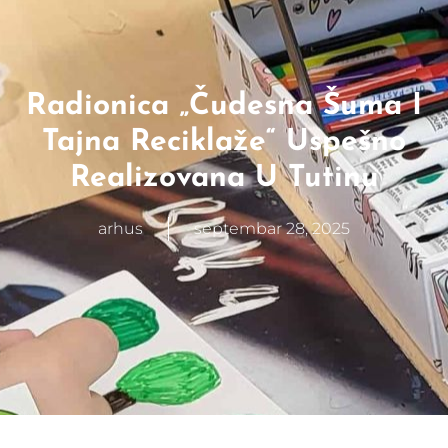
Radionica „Čudesna Šuma I
Tajna Reciklaže“ Uspešno
Realizovana U Tutinu
arhus
septembar 28, 2025