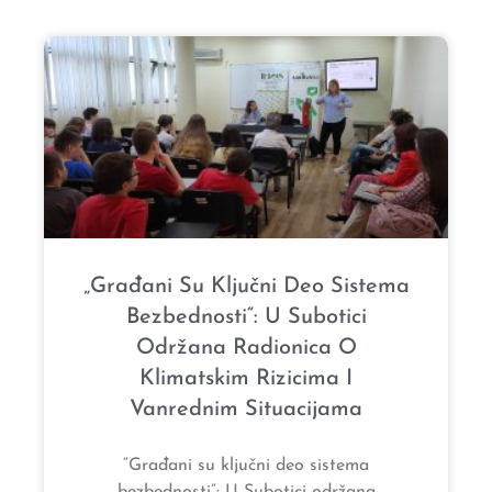
„Građani Su Ključni Deo Sistema
Bezbednosti“: U Subotici
Održana Radionica O
Klimatskim Rizicima I
Vanrednim Situacijama
“Građani su ključni deo sistema
bezbednosti“: U Subotici održana