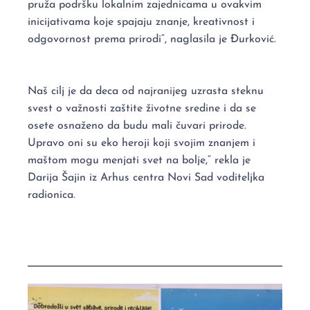
pruža podršku lokalnim zajednicama u ovakvim
inicijativama koje spajaju znanje, kreativnost i
odgovornost prema prirodi“, naglasila je Đurković.
Naš cilj je da deca od najranijeg uzrasta steknu
svest o važnosti zaštite životne sredine i da se
osete osnaženo da budu mali čuvari prirode.
Upravo oni su eko heroji koji svojim znanjem i
maštom mogu menjati svet na bolje,“ rekla je
Darija Šajin iz Arhus centra Novi Sad voditeljka
radionica.