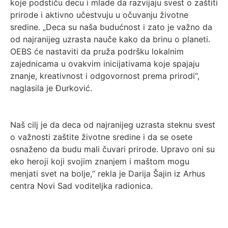
koje podstiču decu i mlade da razvijaju svest o zaštiti
prirode i aktivno učestvuju u očuvanju životne
sredine. „Deca su naša budućnost i zato je važno da
od najranijeg uzrasta nauče kako da brinu o planeti.
OEBS će nastaviti da pruža podršku lokalnim
zajednicama u ovakvim inicijativama koje spajaju
znanje, kreativnost i odgovornost prema prirodi“,
naglasila je Đurković.
Naš cilj je da deca od najranijeg uzrasta steknu svest
o važnosti zaštite životne sredine i da se osete
osnaženo da budu mali čuvari prirode. Upravo oni su
eko heroji koji svojim znanjem i maštom mogu
menjati svet na bolje,“ rekla je Darija Šajin iz Arhus
centra Novi Sad voditeljka radionica.