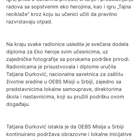
radova sa sopstvenim eko herojima, kao i igru „Tajna
reciklaže“ kroz koju su učenici učili da pravilno
razvrstavaju otpad.
Na kraju svake radionice usledila je svečana dodela
diploma za Eko heroje svim učesnicima, uz
zajedničke fotografije sa porukama podrške prirodi.
Radionicama je prisustvovala i diplome uručila
Tatjana Đurković, nacionalna savetnica za zaštitu
životne sredine u OEBS Misiji u Srbiji, zajedno sa
predstavnicima lokalne samouprave, direktorima
škola i nastavnicima, koji su pružili podršku ovom
događaju.
Tatjana Đurković istakla je da OEBS Misija u Srbiji
kontinuirano podržava obrazovne i lokalne inicijative