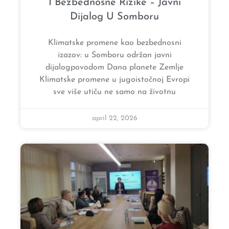
I Bezbednosne Rizike – Javni
Dijalog U Somboru
Klimatske promene kao bezbednosni
izazov: u Somboru održan javni
dijalogpovodom Dana planete Zemlje
Klimatske promene u jugoistočnoj Evropi
sve više utiču ne samo na životnu
april 22, 2026