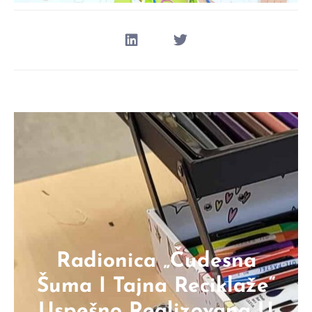
Radionica „Čudesna
Šuma I Tajna Reciklaže“
Uspešno Realizovana U