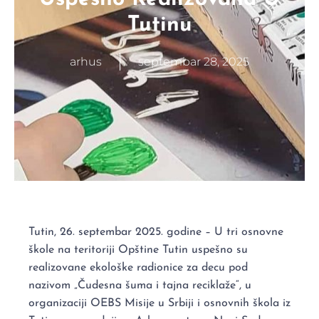
Tutinu
arhus
septembar 28, 2025
Tutin, 26. septembar 2025. godine – U tri osnovne
škole na teritoriji Opštine Tutin uspešno su
realizovane ekološke radionice za decu pod
nazivom „Čudesna šuma i tajna reciklaže“, u
organizaciji OEBS Misije u Srbiji i osnovnih škola iz